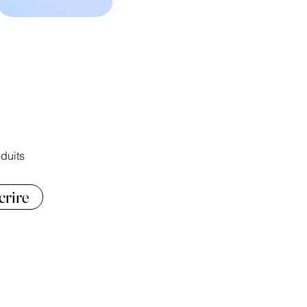
duits
crire